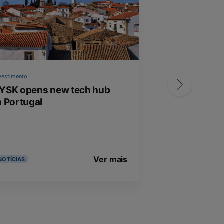
vestimento
Investimento
YSK opens new tech hub
Manpower Gr
n Portugal
new Global 
Centre in Po
Ver mais
NOTÍCIAS
NOTÍCIAS