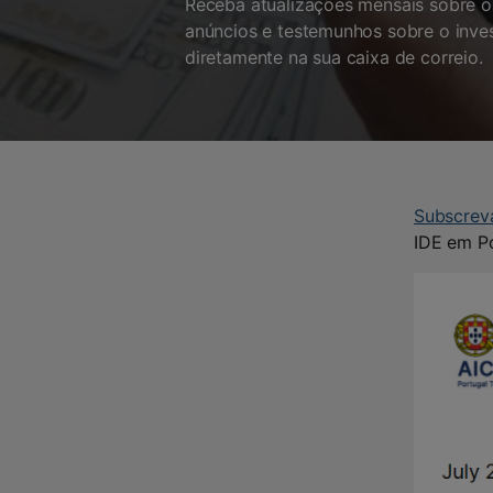
Receba atualizações mensais sobre o 
anúncios e testemunhos sobre o inve
diretamente na sua caixa de correio.
Subscrev
IDE em Po