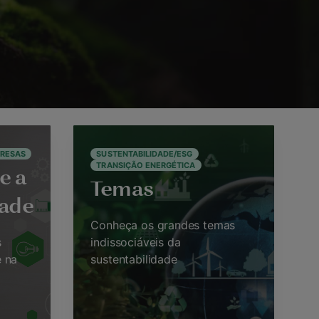
RESAS
SUSTENTABILIDADE/ESG
TRANSIÇÃO ENERGÉTICA
e a
Temas
dade
Conheça os grandes temas
s
indissociáveis da
 na
sustentabilidade