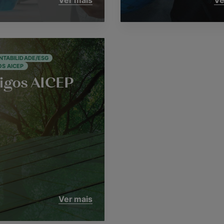
Ver mais
Ve
NTABILIDADE/ESG
OS AICEP
igos AICEP
Ver mais