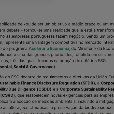
abilidade deixou de ser um objetivo a médio prazo ou um m
em debate – tornou-se uma realidade que já está a transfor
mo as empresas portuguesas fazem negócio. Sendo um pro
vel, representa uma vantagem competitiva no mercado intern
o do programa
Acelerar a Economia
, do Ministério da Econ
ilidade é uma das grandes prioridades, refletida em seis me
cas, três das quais focadas na adoção de critérios ESG
ental, Social & Governance
).
ão do ESG decorre de regulamentos e diretivas da União Eu
ustainable Finance Disclosure Regulation (SFDR)
, a
Corpo
ility Due Diligence (CSDD)
e a
Corporate Sustainability Re
e (CSRD)
, que estabelecem novas exigências para as empres
plicam a adoção de medidas ambientais, incluindo a mitigaç
 às alterações climáticas, a preservação da biodiversidade,
 da poluição e a promoção da economia circular. No plano s