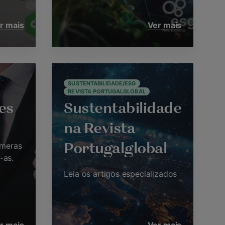
r mais
Ver mais
SUSTENTABILIDADE/ESG
REVISTA PORTUGALGLOBAL
es
Sustentabilidade
na Revista
úmeras
Portugalglobal
-as.
Leia os artigos especializados