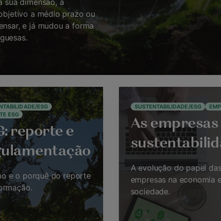
 a sua dimensão, a
 objetivo a médio prazo ou
ensar, e já mudou a forma
guesas.
NTABILIDADE/ESG
SUSTENTABILIDADE/ESG
EMP
TE ESG
As empresas 
: reporte e
sustentabili
gulamentação
A evolução do papel da
o e o porquê do reporte
empresas na economia e
formação.
sociedade.