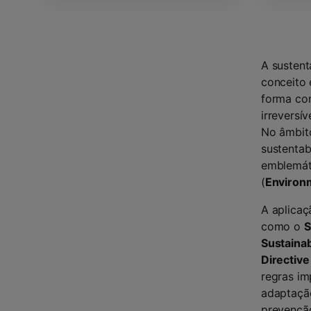
A sustent
conceito 
forma co
irreversí
No âmbit
sustentab
emblemáti
(
Environm
A aplicaç
como o
S
Sustainab
Directiv
regras im
adaptação
prevenção