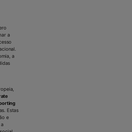
ero
mar a
cesso
acional.
omia, a
didas
ropeia,
rate
porting
as. Estas
ão e
 a
ocial,