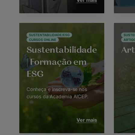
Ver mais
SUSTENTABILIDADE/ESG
SUSTE
CURSOS ONLINE
ARTIG
Sustentabilidade
Art
| Formação em
ESG
Conheça e inscreva-se nos
cursos da Academia AICEP.
Ver mais