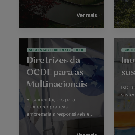
Ver mais
SUSTENTABILIDADE/ESG
OCDE
SUSTE
Diretrizes da
Ino
OCDE para as
sus
Multinacionais
I&D+i 
susten
Recomendações para
promover práticas
empresariais responsáveis e
sustentáveis.