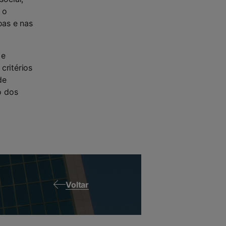
 o
oas e nas
 e
critérios
de
o dos
Voltar