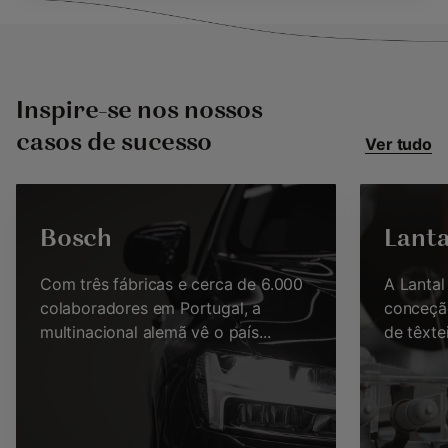
Inspire-se nos nossos
casos de sucesso
Ver tudo
Bosch
Lanta
Com três fábricas e cerca de 6.000
A Lantal 
colaboradores em Portugal, a
conceção
multinacional alemã vê o país...
de têxtei