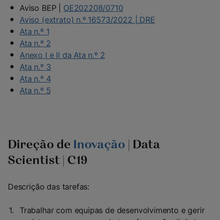
Aviso BEP |
OE202208/0710
Aviso (extrato) n.º 16573/2022 | DRE
Ata n.º 1
Ata n.º 2
Anexo I e II da Ata n.º 2
Ata n.º 3
Ata n.º 4
Ata n.º 5
Direção de
Inovação
| Data
Scientist | C19
Descrição das tarefas:
Trabalhar com equipas de desenvolvimento e gerir