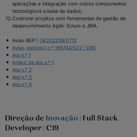
aplicações e integração com outros componentes
tecnológicos e base de dados;
Controlar projetos com ferramentas de gestão de
desenvolvimento Agile: Scrum e JIRA.
Aviso BEP |
OE202208/0712
Aviso (extrato) n.º 16574/2022 | DRE
Ata n.º 1
Anexo da Ata n.º 1
Ata n.º 2
Ata n.º 3
Ata n.º 4
Direção de
Inovação
| Full Stack
Developer | C19