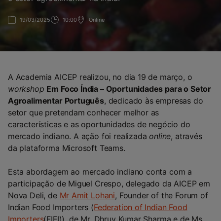
19/03/2025
10:00
Online
A Academia AICEP realizou, no dia 19 de março, o
workshop
Em Foco Índia – Oportunidades para o Setor
Agroalimentar Português
, dedicado às empresas do
setor que pretendam conhecer melhor as
características e as oportunidades de negócio do
mercado indiano. A ação foi realizada
online
, através
da plataforma Microsoft Teams.
Esta abordagem ao mercado indiano conta com a
participação de Miguel Crespo, delegado da AICEP em
Nova Deli, de
Mr Amit Lohani
, Founder of the Forum of
Indian Food Importers (
Federation of Indian Food
Importers
(FIFI)), de Mr. Dhruv Kumar Sharma e de Ms.