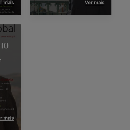
r mais
Ver mais
10
M
r mais