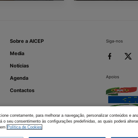
Sobre a AICEP
Siga-nos
Media
Notícias
Apoios
Agenda
Contactos
ncione corretamente, para melhorar a navegação, personalizar conteúdos e ana
 dá o seu consentimento às configurações predefinidas, as quais poderá alte
 em
Política de Cookies