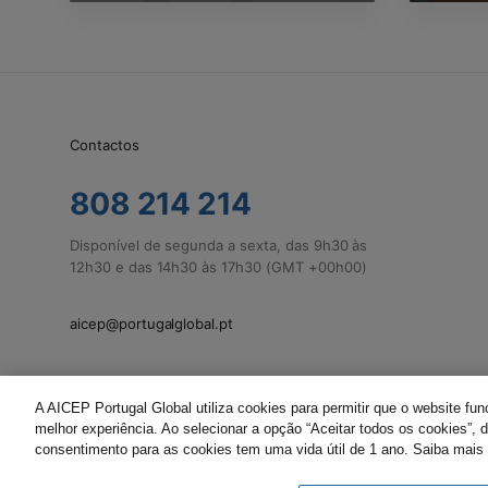
Contactos
808 214 214
Disponível de segunda a sexta, das 9h30 às
12h30 e das 14h30 às 17h30 (GMT +00h00)
aicep@portugalglobal.pt
A AICEP Portugal Global utiliza cookies para permitir que o website fu
melhor experiência. Ao selecionar a opção “Aceitar todos os cookies”,
consentimento para as cookies tem uma vida útil de 1 ano. Saiba mais