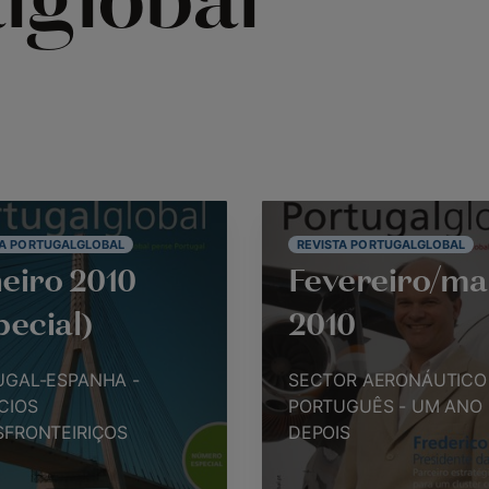
lglobal
TA PORTUGALGLOBAL
REVISTA PORTUGALGLOBAL
eiro 2010
Fevereiro/ma
pecial)
2010
UGAL-ESPANHA -
SECTOR AERONÁUTICO
CIOS
PORTUGUÊS - UM ANO
SFRONTEIRIÇOS
DEPOIS