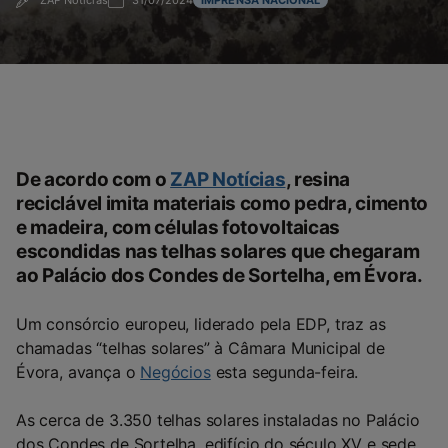
ZAP Notícias
31/07/2024
IMPRENSA NACIONAL
De acordo com o
ZAP Notícias
, resina
reciclável imita materiais como pedra, cimento
e madeira, com células fotovoltaicas
escondidas nas telhas solares que chegaram
ao Palácio dos Condes de Sortelha, em Évora.
Um consórcio europeu, liderado pela EDP, traz as
chamadas “telhas solares” à Câmara Municipal de
Évora, avança o
Negócios
esta segunda-feira.
As cerca de 3.350 telhas solares instaladas no Palácio
dos Condes de Sortelha, edifício do século XV e sede