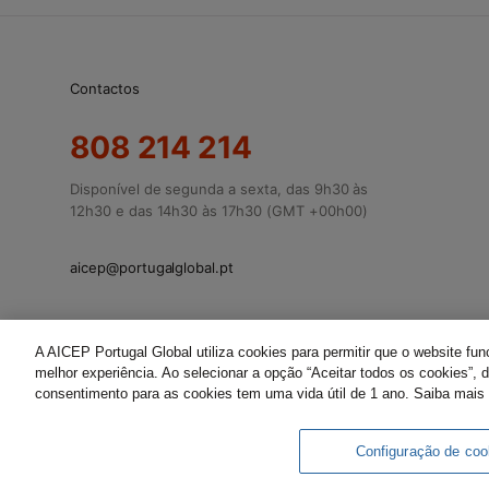
Contactos
808 214 214
Disponível de segunda a sexta, das 9h30 às
12h30 e das 14h30 às 17h30 (GMT +00h00)
aicep@portugalglobal.pt
A AICEP Portugal Global utiliza cookies para permitir que o website fu
melhor experiência. Ao selecionar a opção “Aceitar todos os cookies”,
consentimento para as cookies tem uma vida útil de 1 ano. Saiba mais
Livro Amarelo Eletrónico
Termos e Condições
Pol
Configuração de coo