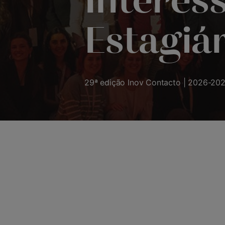
Interes
Estagiá
29ª edição Inov Contacto | 2026-20