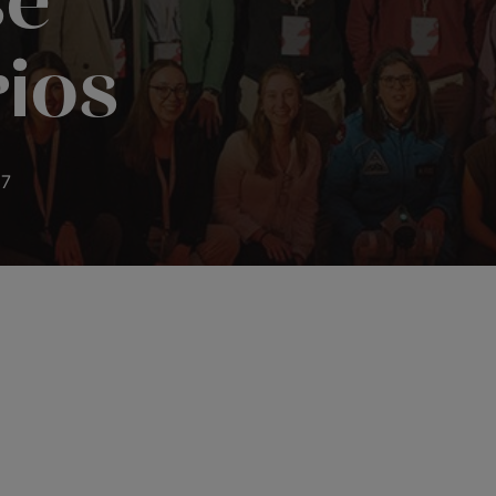
se
rios
27