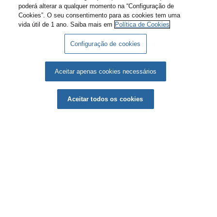
poderá alterar a qualquer momento na “Configuração de
Cookies”. O seu consentimento para as cookies tem uma
vida útil de 1 ano. Saiba mais em
Política de Cookies
Configuração de cookies
Aceitar apenas cookies necessários
01
Aceitar todos os cookies
Smart Country Convention 2026
13–15 outubro | Berlim
Portugal será o País Parceiro do principal evento europeu de
governo digital e smart cities.
Saiba mais
.